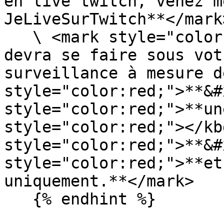
en live twitch, venez m
JeLiveSurTwitch**</mark>
   \ <mark style="color:red;">**La pub en jeu 
devra se faire sous vot
surveillance à mesure d
style="color:red;">**&#
style="color:red;">**un
style="color:red;"></kb
style="color:red;">**&#
style="color:red;">**et
uniquement.**</mark>
