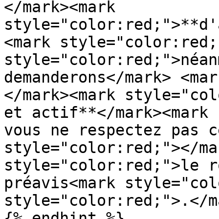
</mark><mark 
style="color:red;">**d'
<mark style="color:red;
style="color:red;">néan
demanderons</mark> <mar
</mark><mark style="col
et actif**</mark><mark 
vous ne respectez pas c
style="color:red;"></ma
style="color:red;">le r
préavis<mark style="col
style="color:red;">.</ma
{% endhint %}
