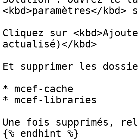
<kbd>paramètres</kbd> s
Cliquez sur <kbd>Ajoute
actualisé)</kbd>

Et supprimer les dossie
* mcef-cache

* mcef-libraries

Une fois supprimés, rel
{% endhint %}
