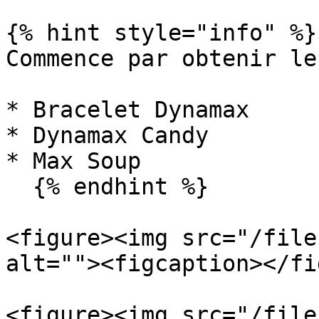
{% hint style="info" %}

Commence par obtenir le
* Bracelet Dynamax

* Dynamax Candy

* Max Soup

  {% endhint %}

<figure><img src="/file
alt=""><figcaption></fi
<figure><img src="/file